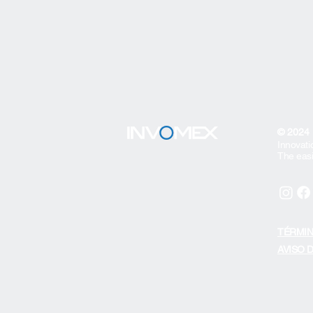
© 2024
Innovati
The easi
TÉRMIN
AVISO 