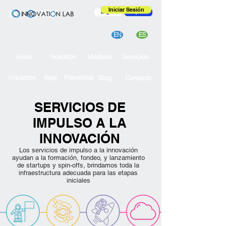
Iniciar Sesión
English
Español
EN
ES
Inicio
Nosotros
Modelos
Servicios
Impactos
Proyectos
Red
Blog
Contacto
SERVICIOS DE
IMPULSO A LA
INNOVACIÓN
Los servicios de impulso a la innovación
ayudan a la formación, fondeo, y lanzamiento
de startups y spin-offs, brindamos toda la
infraestructura adecuada para las etapas
iniciales