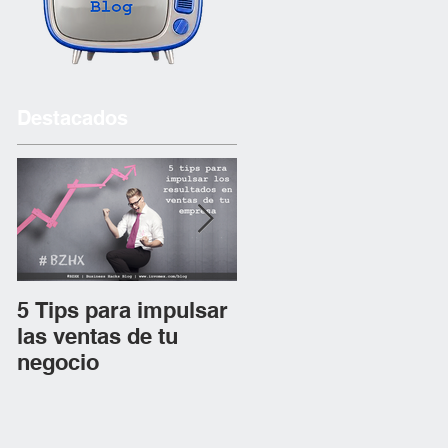
Destacados
5 Tips para impulsar
Los 6 Tips para abri
las ventas de tu
tu tienda en línea y
negocio
tener mayor impact