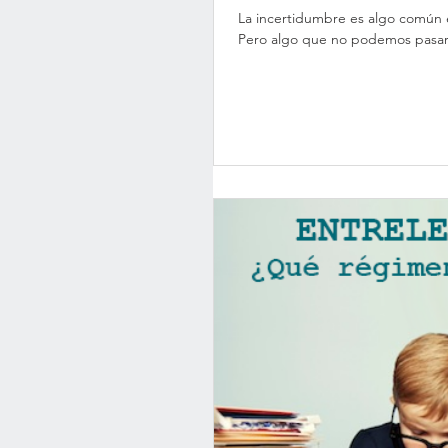
La incertidumbre es algo común e
Pero algo que no podemos pasar 