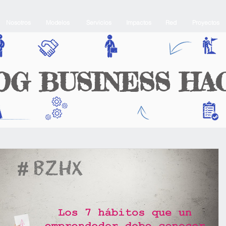
Nosotros
Modelos
Servicios
Impactos
Red
Proyectos
OG BUSINESS HA